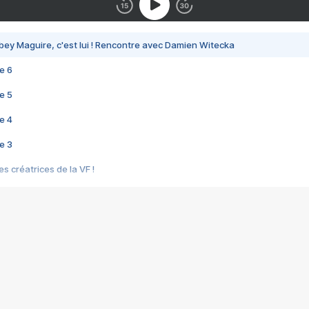
bey Maguire, c'est lui ! Rencontre avec Damien Witecka
e 6
e 5
e 4
e 3
s créatrices de la VF !
e 2
e 1
e Mektoub My Love arrive enfin ! Rencontre avec Shaïn Boumedine et Sal
i : après Toni en famille
elle réalise le bouleversant Dites lui que je l'aime