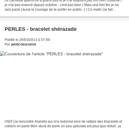
Le carnaval approche à grand pas et je n'ai toujours pas fini mon costume (
je n'ai pas avancé depuis octobre - c'est pas bien ) Mais une fois fini je ne
sais passi j'aurai le courage de le porter en public :( ) Ce matin j'ai fait
séance de sctoch de...
PERLES - bracelet shérazade
Publié le 20/03/2013 à 07:00
Par
petitcoeuramoi
l'AEF j'ai rencontré Ararella qui m'a redonné envi de refaire des bracelets et
colliers en perle Mon stock de perle un peu spéciale est plus que réduit , je