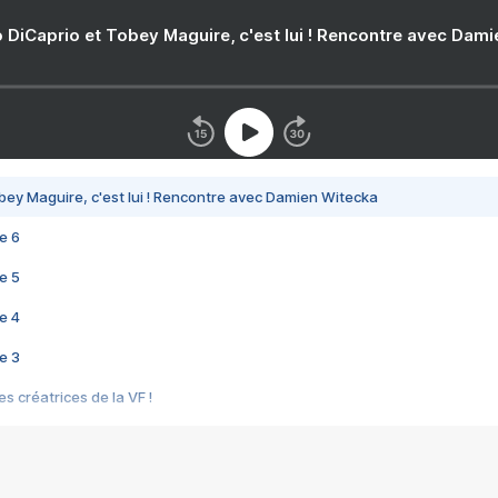
 DiCaprio et Tobey Maguire, c'est lui ! Rencontre avec Dam
bey Maguire, c'est lui ! Rencontre avec Damien Witecka
e 6
e 5
e 4
e 3
s créatrices de la VF !
e 2
e 1