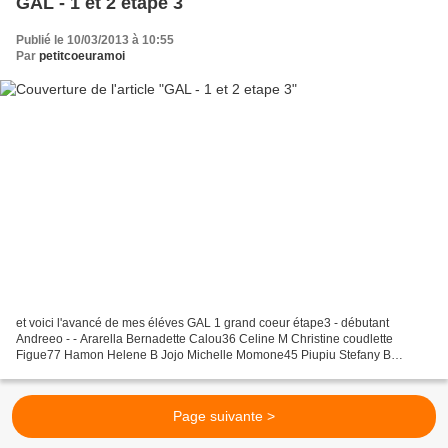
GAL - 1 et 2 etape 3
Publié le 10/03/2013 à 10:55
Par
petitcoeuramoi
et voici l'avancé de mes éléves GAL 1 grand coeur étape3 - débutant
Andreeo - - Ararella Bernadette Calou36 Celine M Christine coudlette
Figue77 Hamon Helene B Jojo Michelle Momone45 Piupiu Stefany B
Valmoto --- GAL 2 grand coeur étape3 - confirmé Ararella...
Page suivante >