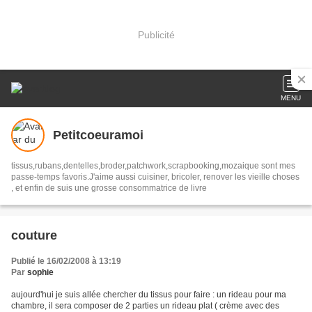
Publicité
MENU
Petitcoeuramoi
tissus,rubans,dentelles,broder,patchwork,scrapbooking,mozaique sont mes
passe-temps favoris.J'aime aussi cuisiner, bricoler, renover les vieille choses
, et enfin de suis une grosse consommatrice de livre
couture
Publié le 16/02/2008 à 13:19
Par
sophie
aujourd'hui je suis allée chercher du tissus pour faire : un rideau pour ma
chambre, il sera composer de 2 parties un rideau plat ( crème avec des