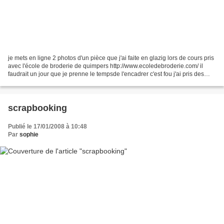
je mets en ligne 2 photos d'un pièce que j'ai faite en glazig lors de cours pris
avec l'école de broderie de quimpers http://www.ecoledebroderie.com/ il
faudrait un jour que je prenne le tempsde l'encadrer c'est fou j'ai pris des
cours d'encadremement...
scrapbooking
Publié le 17/01/2008 à 10:48
Par
sophie