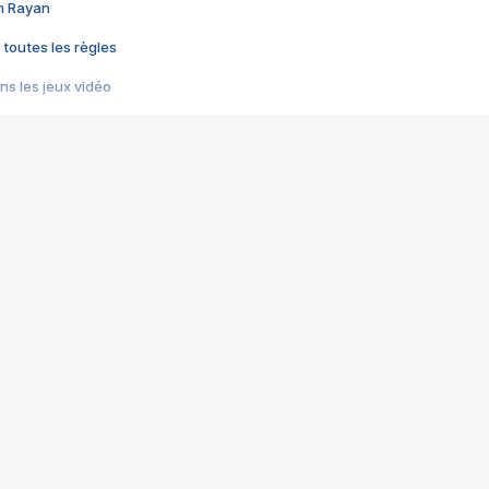
im Rayan
 toutes les règles
s les jeux vidéo
us choquant de Rockstar ? - Le scandale BULLY
e plus moche de Steam
du RÊVE tourne au CAUCHEMAR
pendant 8 heures
it… à tort
umiliés par un jeu vidéo
ire - Final Fantasy 8
ti un empire - Age of Empires
story DOFUS
tard, il crée l'un des pires jeux de tous les temps, MindsEye.