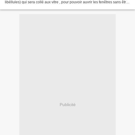
libéllules) qui sera collé aux vitre , pour pouvoir auvrir les fenêtres sans être
génés un sur_rideau en...
Publicité