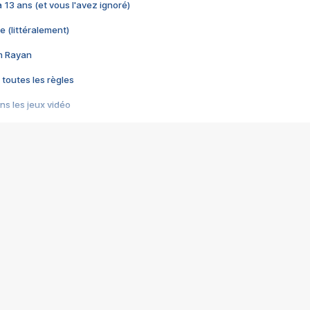
 a 13 ans (et vous l'avez ignoré)
e (littéralement)
im Rayan
 toutes les règles
s les jeux vidéo
us choquant de Rockstar ? - Le scandale BULLY
e plus moche de Steam
du RÊVE tourne au CAUCHEMAR
pendant 8 heures
it… à tort
umiliés par un jeu vidéo
ire - Final Fantasy 8
ti un empire - Age of Empires