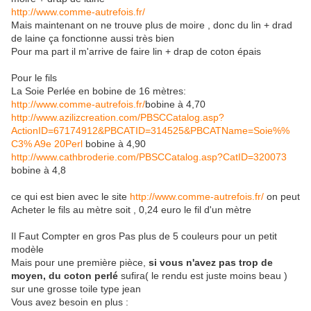
http://www.comme-autrefois.fr/
Mais maintenant on ne trouve plus de moire , donc du lin + drad
de laine ça fonctionne aussi très bien
Pour ma part il m'arrive de faire lin + drap de coton épais
Pour le fils
La Soie Perlée en bobine de 16 mètres:
http://www.comme-autrefois.fr/
bobine à 4,70
http://www.azilizcreation.com/PBSCCatalog.asp?
ActionID=67174912&PBCATID=314525&PBCATName=Soie%%
C3% A9e 20Perl
bobine à 4,90
http://www.cathbroderie.com/PBSCCatalog.asp?CatID=320073
bobine à 4,8
ce qui est bien avec le site
http://www.comme-autrefois.fr/
on peut
Acheter le fils au mètre soit , 0,24 euro le fil d'un mètre
Il Faut Compter en gros Pas plus de 5 couleurs pour un petit
modèle
Mais pour une première pièce,
si vous n'avez pas trop de
moyen, du coton perlé
sufira( le rendu est juste moins beau )
sur une grosse toile type jean
Vous avez besoin en plus :