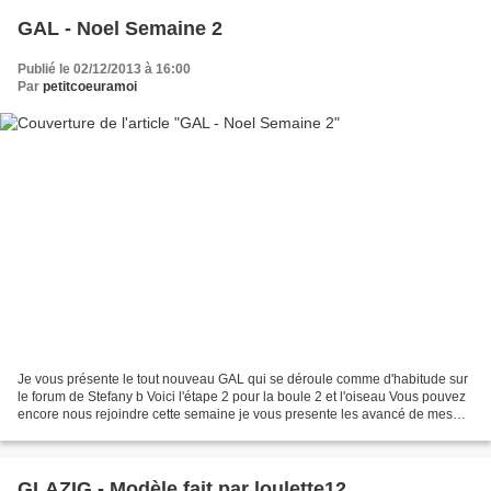
GAL - Noel Semaine 2
Publié le 02/12/2013 à 16:00
Par
petitcoeuramoi
Je vous présente le tout nouveau GAL qui se déroule comme d'habitude sur
le forum de Stefany b Voici l'étape 2 pour la boule 2 et l'oiseau Vous pouvez
encore nous rejoindre cette semaine je vous presente les avancé de mes
élèves Boule 1 Calou Helene B...
GLAZIG - Modèle fait par loulette12