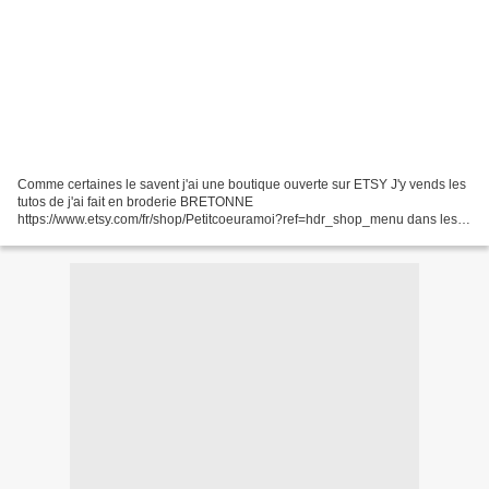
Comme certaines le savent j'ai une boutique ouverte sur ETSY J'y vends les
tutos de j'ai fait en broderie BRETONNE
https://www.etsy.com/fr/shop/Petitcoeuramoi?ref=hdr_shop_menu dans les
prochaines semaines , vous y trouverez 2 tuto inédits, sur 2 modèles...