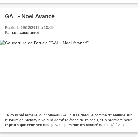
élèves Helene B - Papillon...
GAL - Noel Avancé
Publié le 09/12/2013 à 18:09
Par
petitcoeuramoi
Je vous présente le tout nouveau GAL qui se déroule comme d'habitude sur
le forum de Stefany b Voici la dernière étape de l'oiseau, et la premiere pour
le petit sapin cette semaine je vous presente les avancé de mes élèves
Helene B stefany Bernadette...