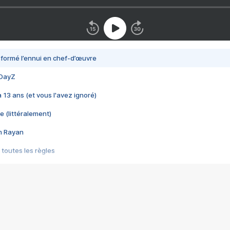
nsformé l’ennui en chef-d’œuvre
 DayZ
 a 13 ans (et vous l'avez ignoré)
e (littéralement)
im Rayan
 toutes les règles
s les jeux vidéo
us choquant de Rockstar ? - Le scandale BULLY
e plus moche de Steam
du RÊVE tourne au CAUCHEMAR