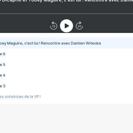
bey Maguire, c'est lui ! Rencontre avec Damien Witecka
e 6
e 5
e 4
e 3
s créatrices de la VF !
e 2
e 1
e Mektoub My Love arrive enfin ! Rencontre avec Shaïn Boumedine et Sal