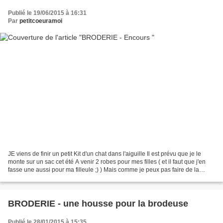
Publié le 19/06/2015 à 16:31
Par
petitcoeuramoi
JE viens de finir un petit Kit d'un chat dans l'aiguille Il est prévu que je le
monte sur un sac cet été A venir 2 robes pour mes filles ( et il faut que j'en
fasse une aussi pour ma filleule ;) ) Mais comme je peux pas faire de la
couture le soir , j'ai...
BRODERIE - une housse pour la brodeuse
Publié le 28/01/2015 à 15:35