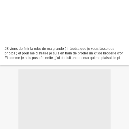
JE viens de finir la robe de ma grande ( il faudra que je vous fasse des
photos ) et pour me distraire je suis en train de broder un kit de broderie d'or
Et comme je suis pas très nette , j'ai choisit un de ceux qui me plaisait le plus
( hippocampe étant...